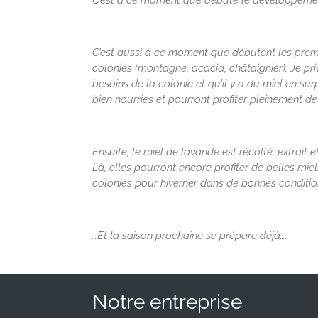
C’est à ce moment que débute le développement 
C’est aussi à ce moment que débutent les prem
colonies (montagne, acacia, châtaignier). Je pri
besoins de la colonie et qu’il y a du miel en sur
bien nourries et pourront profiter pleinement de 
Ensuite, le miel de lavande est récolté, extrait
Là, elles pourront encore profiter de belles mi
colonies pour hiverner dans de bonnes conditio
…Et la saison prochaine se prépare déjà….
Notre entreprise