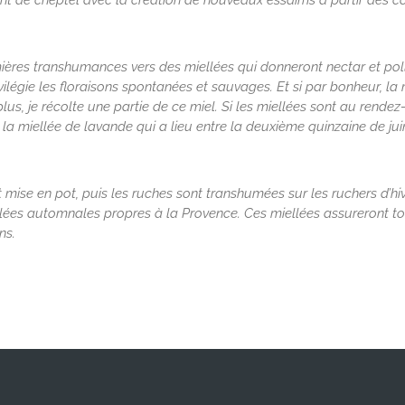
de cheptel avec la création de nouveaux essaims à partir des colon
ières transhumances vers des miellées qui donneront nectar et po
vilégie les floraisons spontanées et sauvages. Et si par bonheur, la 
plus, je récolte une partie de ce miel. Si les miellées sont au rendez
la miellée de lavande qui a lieu entre la deuxième quinzaine de juin 
 et mise en pot, puis les ruches sont transhumées sur les ruchers d’h
ellées automnales propres à la Provence. Ces miellées assureront t
ns.