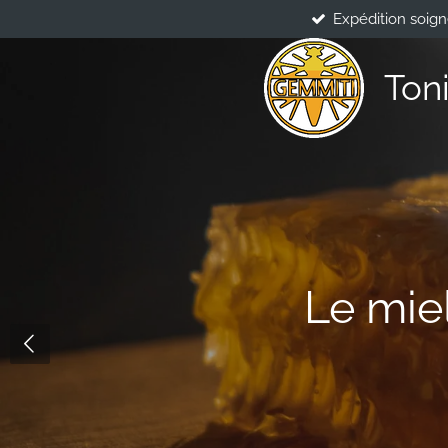
Expédition soig
Passer
au
contenu
Ton
principal
Le mie