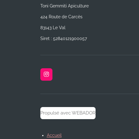
Toni Gemmiti Apiculture
424 Route de Carcès
83143 Le Val
Siret : 52840121900057
I
n
s
t
a
g
r
Propulsé avec WEBADOR
a
m
Accueil