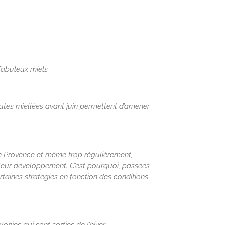
fabuleux miels.
outes miellées avant juin permettent d’amener
en Provence et même trop régulièrement,
 à leur développement. C’est pourquoi, passées
rtaines stratégies en fonction des conditions