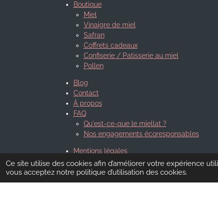
Boutique
Miel
Vinaigre de miel
Safran
Coffrets cadeaux
Confiserie / Patisserie au miel
Pollen
Blog
Contact
À propos
FAQ
Qu'est-ce-que le miellat ?
Nos engagements écoresponsables
Mentions légales
Conditions générales d'utilisation et de vente
Ce site utilise des cookies afin d’améliorer votre expérience ut
Conditions d'annulation
vous acceptez notre politique d’utilisation des cookies.
Politique de confidentialité
Livraison et paiement sécurisé
© 2023 - 2026 Toni Gemmiti Apiculteur en Prove