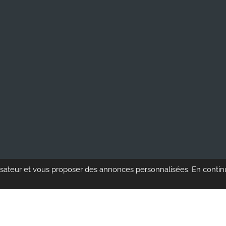
ilisateur et vous proposer des annonces personnalisées. En continu
nce Verte