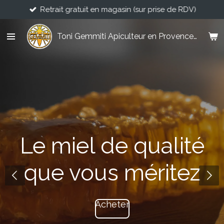
Retrait gratuit en magasin (sur prise de RDV)
Passer
au
contenu
Toni Gemmiti Apiculteur en Provence Verte
principal
Le miel de qualité
que vous méritez
Acheter