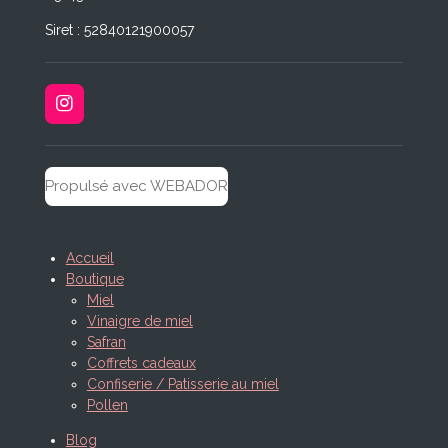
Siret : 52840121900057
I
n
s
t
a
Propulsé avec WEBADOR
g
r
a
m
Accueil
Boutique
Miel
Vinaigre de miel
Safran
Coffrets cadeaux
Confiserie / Patisserie au miel
Pollen
Blog