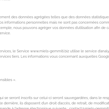
alement des données agrégées telles que des données statistique
s informations personnelles mais ne sont pas concernées comme 
xemple, nous pouvons agréger vos données d’utilisation afin de ca
ervice.
ervices, le Service www.miels-gemmiti.biz utilise le service d’ana
services tiers. Les informations vous concernant auxquelles Goog
nsibles ».
 se seront inscrits sur celui-ci seront sauvegardées, dans le resp
 dernière, ils disposent d’un droit d’accès, de retrait, de modifica
a demande à l’adresse électronique suivante : contact@miels-gemmiti.