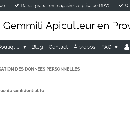
née
Retrait gratuit en magasin (sur prise de RDV)
Qu
i Gemmiti Apiculteur en Pro
Boutique
Blog
Contact
À propos
FAQ
LISATION DES DONNÉES PERSONNELLES
que de confidentialité