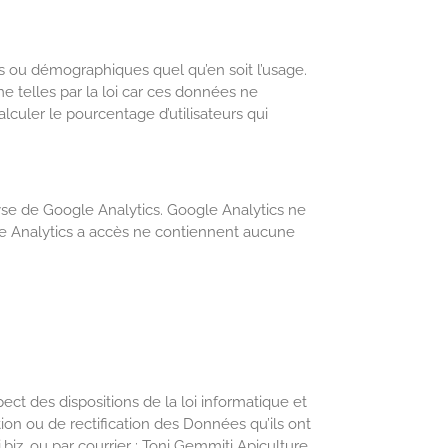
s ou démographiques quel qu’en soit l’usage.
telles par la loi car ces données ne
lculer le pourcentage d’utilisateurs qui
lyse de Google Analytics. Google Analytics ne
le Analytics a accès ne contiennent aucune
ect des dispositions de la loi informatique et
tion ou de rectification des Données qu’ils ont
biz, ou par courrier : Toni Gemmiti Apiculture,