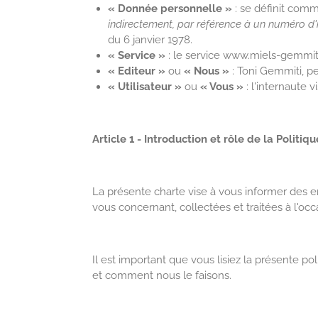
« Donnée personnelle »
: se définit com
indirectement, par référence à un numéro d'i
du 6 janvier 1978.
« Service »
: le service www.miels-gemmiti
« Editeur »
ou
« Nous »
: Toni Gemmiti, p
« Utilisateur »
ou
« Vous »
: l'internaute vi
Article 1 - Introduction et rôle de la Politiq
La présente charte vise à vous informer des 
vous concernant, collectées et traitées à l'occa
Il est important que vous lisiez la présente p
et comment nous le faisons.