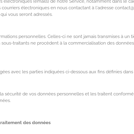
ers électroniques (emails) de notre Service, notamment dans le c
ourriers électroniques en nous contactant à l'adresse contact@m
 qui vous seront adressés.
rmations personnelles. Celles-ci ne sont jamais transmises à un ti
s sous-traitants ne procèdent à la commercialisation des données p
s avec les parties indiquées ci-dessous aux fins définies dans l
 la sécurité de vos données personnelles et les traitent conform
nnées.
 traitement des données