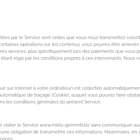
tées par le Service sont celles que vous nous transmettez volont
r certaines opérations sur les contenus, vous pourrez être amen
ropres services, plus spécifiquement lors des paiements que vous 
 étant régis par les conditions propres à ces intervenants. Nous v
.
ibué sur Internet à votre ordinateur) est collectée automatiqueme
utomatique de traçage (Cookie), auquel vous pouvez faire obsta
s les conditions générales du présent Service.
 de visiter le Service www.miels-gemmiti.biz sans communiquer a
cune obligation de transmettre ces informations. Néanmoins, en ca
rvices.