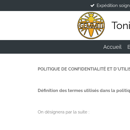
Expédition soig
Passer
au
contenu
Ton
principal
Accueil
POLITIQUE DE CONFIDENTIALITÉ ET D'UTI
Définition des termes utilisés dans la politi
On désignera par la suite :